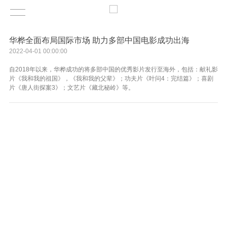
华桦全面布局国际市场 助力多部中国电影成功出海
2022-04-01 00:00:00
自2018年以来，华桦成功的将多部中国的优秀影片发行至海外，包括：献礼影
片《我和我的祖国》，《我和我的父辈》；功夫片《叶问4：完结篇》；喜剧
片《唐人街探案3》；文艺片《藏北秘岭》等。
北京华桦文化传播有限公司（暨上海华桦文化传媒有限公
司，简称华桦文化），作为中国重点文化出口企业，是少数具
有全球影视发行能力的中国公司。影视发行网络覆盖北美、欧
洲、中东、非洲、东南亚五大地区，尤其在中东与非洲地区，
华桦文化是唯一具有该区域发行能力的中国影视公司。
自2018年以来，华桦成功的将多部中国的优秀影片发行至
海外，包括：献礼影片《我和我的祖国》，《我和我的父
辈》；功夫片《叶问4：完结篇》；喜剧片《唐人街探案3》；
文艺片《藏北秘岭》等。华桦利用自身丰富的发行营销经验，
扎实的海外合作渠道，为每一部影片量身打造适合的发行策
略。将类型迥异的中国故事，推到了海外观众眼前。
电影《我和我的祖国》第一部真正做到国内外同步上映的