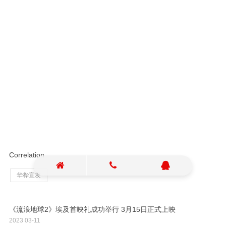
中国电影，华桦为此付出了很大的努力。在非洲，东欧地区，
只有个别中国电影做过点映，且主要针对华人华侨受众。华桦
文化敢于踏出第一步，与非洲多个院线及东欧地区院线洽谈同
步大规模上映，并创造了中国电影非洲上映的多个记录，包
括：上映场次、观影人次、票房收益、广告投放量、媒体发稿
量等，均是首屈一指。
之后华桦进一步拓展中东地区市场，将风格迥异的功夫电
影《叶问4》，喜剧电影《唐人街探案3》带到了中东和非洲地
区。让当地观众领略了中国多样化的电影魅力。《叶问4》作
为深受外国观众喜爱的功夫题材，获得了不俗的票房成绩。同
时《唐探3》也成为了打开海外观众视野，了解中国商业影片
的破冰之作。
Correlation
华桦宣发
《流浪地球2》埃及首映礼成功举行 3月15日正式上映
2023
03-11