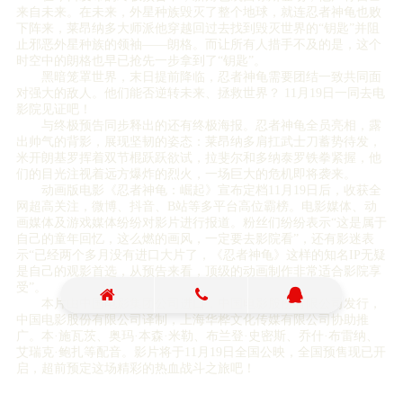
来自未来。在未来，外星种族毁灭了整个地球，就连忍者神龟也败
下阵来，莱昂纳多大师派他穿越回过去找到毁灭世界的“钥匙”并阻
止邪恶外星种族的领袖——朗格。而让所有人措手不及的是，这个
时空中的朗格也早已抢先一步拿到了“钥匙”。
黑暗笼罩世界，末日提前降临，忍者神龟需要团结一致共同面
对强大的敌人。他们能否逆转未来、拯救世界？ 11月19日一同去电
影院见证吧！
与终极预告同步释出的还有终极海报。忍者神龟全员亮相，露
出帅气的背影，展现坚韧的姿态：莱昂纳多肩扛武士刀蓄势待发，
米开朗基罗挥着双节棍跃跃欲试，拉斐尔和多纳泰罗铁拳紧握，他
们的目光注视着远方爆炸的烈火，一场巨大的危机即将袭来。
动画版电影《忍者神龟：崛起》宣布定档11月19日后，收获全
网超高关注，微博、抖音、B站等多平台高位霸榜。电影媒体、动
画媒体及游戏媒体纷纷对影片进行报道。粉丝们纷纷表示“这是属于
自己的童年回忆，这么燃的画风，一定要去影院看”，还有影迷表
示“已经两个多月没有进口大片了，《忍者神龟》这样的知名IP无疑
是自己的观影首选，从预告来看，顶级的动画制作非常适合影院享
受”。
本片由中国电影集团公司进口，中国电影股份有限公司发行，
中国电影股份有限公司译制，上海华桦文化传媒有限公司协助推
广。本·施瓦茨、奥玛·本森·米勒、布兰登·史密斯、乔什·布雷纳、
艾瑞克·鲍扎等配音。影片将于11月19日全国公映，全国预售现已开
启，超前预定这场精彩的热血战斗之旅吧！