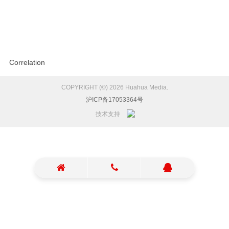
造乐曲《你的口袋》，邀请当红创作歌手Vaundy制作并献唱主题曲《Time
Paradox》，为观众呈现一个充满音乐魅力的奇妙世界。
电影《哆啦A梦：大雄的地球交响乐》由日本SHIN-EI动画株式会社出品，
中国电影集团公司进口，中国电影股份有限公司发行、译制，华桦文化协推。
Correlation
COPYRIGHT (©) 2026 Huahua Media.
沪ICP备17053364号
技术支持