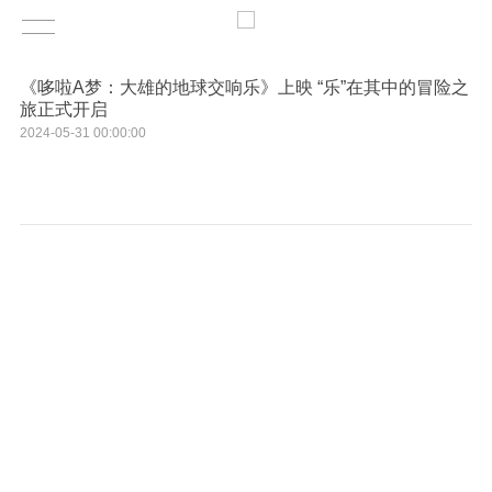
《哆啦A梦：大雄的地球交响乐》上映 “乐”在其中的冒险之
旅正式开启
2024-05-31 00:00:00
《哆啦A梦》系列最新剧场版电影《哆啦A梦：大雄的地球交响乐》已于5月31
日在中国上映。
《哆啦A梦》系列最新剧场版电影《哆啦A梦：大雄的地球交响乐》已于5
月31日上映，影片将带领观众踏上欢乐的冒险之旅。此次故事讲述了大雄为了
准备学校音乐会的演出，埋头苦练他并不擅长的竖笛。这时，他的面前出现了
一位神秘的外星少女米佳，她格外中意大雄吹出来的跑调的笛声，于是米佳引
领哆啦A梦和伙伴们来到了以音乐为能量的外星球上的一座音乐殿堂。就在这
时，一种能够令音乐从世界上消失的神秘生命体突然降临，地球陷入危机……
哆啦A梦和伙伴们究竟能否拯救音乐的未来和地球危机呢？答案将在影片中揭
晓。
《哆啦A梦》剧场版已连续十年与国内观众银幕相见，此次剧场版由今井一
晓执导，内海照子编剧，沿用⽔⽥⼭葵、⼤原惠美、嘉数由美、木村昴、关智
⼀经典五人组配音，更邀请演员芳根京子、歌手演员吉川晃司、石丸干二等多
名人气嘉宾参与。此次剧场版还特别邀请日本知名小提琴家叶加濑太郎量身打