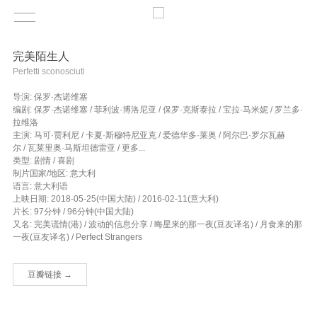
完美陌生人
Perfetti sconosciuti
导演: 保罗·杰诺维塞
编剧: 保罗·杰诺维塞 / 菲利波·博洛尼亚 / 保罗·克斯泰拉 / 宝拉·马米妮 / 罗兰多·
拉维洛
主演: 马可·贾利尼 / 卡夏·斯穆特尼亚克 / 爱德华多·莱奥 / 阿尔巴·罗尔瓦赫
尔 / 瓦莱里奥·马斯坦德雷亚 / 更多...
类型: 剧情 / 喜剧
制片国家/地区: 意大利
语言: 意大利语
上映日期: 2018-05-25(中国大陆) / 2016-02-11(意大利)
片长: 97分钟 / 96分钟(中国大陆)
又名: 完美谎情(港) / 波动的信息分享 / 晦星来的那一夜(豆友译名) / 月食来的那
一夜(豆友译名) / Perfect Strangers
豆瓣链接 →