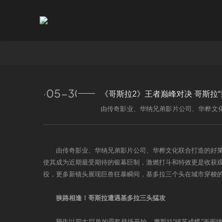
2019-05-30 00:00:00
《哥斯拉2》王者巅峰对决 哥斯拉“
由传奇影业、华纳兄弟影片公司、华桦文化
票票8.9的高分，使其成为近期最受期待
王”版预告，四大巨兽集结打响终极一役，
由传奇影业、华纳兄弟影片公司、华桦文化联合打造的好莱坞
比影院、杜比全景声等制式上映，预售已
使其成为近期最受期待的银幕巨制，激燃打斗和特效更是收获观众
役，更多新镜头展现巨兽狂暴瞬间，基多拉三个头在城市穿梭的
狭路相逢！哥斯拉遭遇基多拉三头猛攻
预告以四大巨兽的霸气登场开始，摩斯拉“破茧成蝶”画面