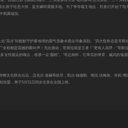
祭出原子吐息大招，蓝光瞬间震慑天地。为了争夺霸主地位，巨兽们开始了毁
告中初露端倪。
去“高冷”却默默守护着地球的霸气形象令观众印象深刻。“四大怪兽还是哥
”“全程都是震撼的嘶叫声！无比激动，哥斯拉就是王者！”更有人高呼：“哥
多女性观众的嗨点，收获一众“颜粉”。“哥总帅炸，它厚实的脊背，威武的皱
桦文化联合出品，迈克尔·道赫蒂执导，凯尔·钱德勒、维拉·法梅加、米莉·博比
别加盟，将于5月31日同步北美在全国上映。