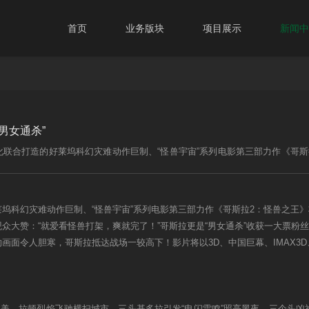
首页
业务版块
项目展示
新闻中
男女通杀”
联合打造的好莱坞科幻灾难动作巨制、“怪兽宇宙”系列电影第三部力作《哥斯拉
的银幕巨制，激燃打斗和特效更是收获观众大赞：“就爱看怪兽打架，爽就完了！
更多新镜头展现巨兽狂暴瞬间，基多拉三个头在城市穿梭的画面令人胆寒，哥斯拉
科幻灾难动作巨制、“怪兽宇宙”系列电影第三部力作《哥斯拉2：怪兽之王》将于
开启。
大赞：“就爱看怪兽打架，爽就完了！”哥斯拉更是“男女通杀”收获一大票粉丝
画面令人胆寒，哥斯拉抵达战场一较高下！影片将以3D、中国巨幕、IMAX3
绝美、拉顿烈焰飞驰横扫城市、三头基多拉引发“电闪雷鸣”照亮黑夜，三个头