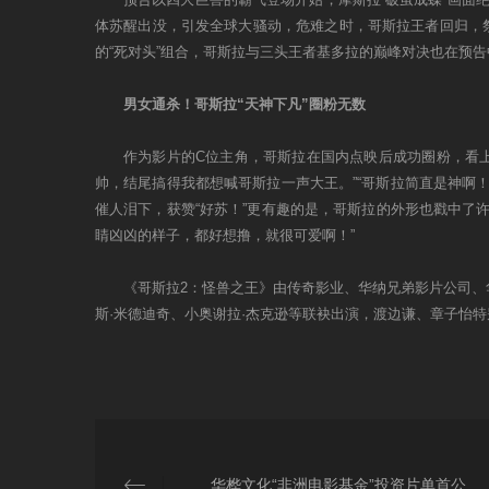
体苏醒出没，引发全球大骚动，危难之时，哥斯拉王者回归，
的“死对头”组合，哥斯拉与三头王者基多拉的巅峰对决也在预
男女通杀！哥斯拉“天神下凡”圈粉无数
作为影片的C位主角，哥斯拉在国内点映后成功圈粉，看上
帅，结尾搞得我都想喊哥斯拉一声大王。”“哥斯拉简直是神啊！
催人泪下，获赞“好苏！”更有趣的是，哥斯拉的外形也戳中了许
睛凶凶的样子，都好想撸，就很可爱啊！”
《哥斯拉2：怪兽之王》由传奇影业、华纳兄弟影片公司、华
斯·米德迪奇、小奥谢拉·杰克逊等联袂出演，渡边谦、章子怡特
华桦文化“非洲电影基金”投资片单首公布 9部影片类型丰富