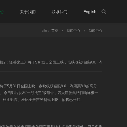
心
关于我们
联系我们
English
site：
首页
新闻中心
新闻中心
2：怪兽之王》将于5月31日全国上映，点映收获猫眼9.0、淘
”哥斯拉更是“男女通杀”收获一大票粉丝。今日影片发布“一战成
抵达战场一较高下！影片将以3D、中国巨幕、IMAX3D、杜
5月31日全国上映，点映收获猫眼9.0、淘票票8.9的高分，
。今日影片发布“一战成王”版预告，四大巨兽集结打响终极一
D、杜比影院、杜比全景声等制式上映，预售已开启。
凶神恶煞般在城市间游走的画面更是让人浑身毛骨悚然。巨兽们集