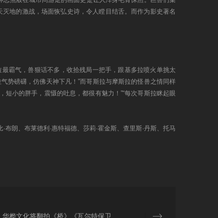
天灭地的激战，场面恢弘史诗，令人瞠目结舌。而作为影史著名
斯拉最霸气，兽狠话不多，收拾残局一把手，跟基多拉喷火单挑太
斯拉气势磅礴，仿佛天神下凡！”而哥斯拉与摩斯拉的怪兽之情同样
眉，短小的胖手，震慑的吐息，都很有魅力！”“每次哥斯拉眯起眼
·布朗、布莱德利·惠特福德、莎莉·霍金斯、查里斯·丹斯、托马
华桦文化将翻拍《桥》《瓦尔特保卫萨拉热窝》 国际化团队重塑战争经典