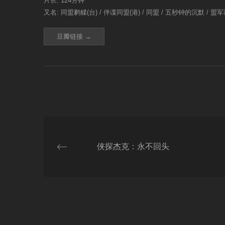
片长: 124分钟
又名: 同盟鹣鲽(台) / 伴谍同盟(港) / 同盟 / 五秒钟的沉默 / 盟军谍影 / 
豆瓣链接 →
侠探杰克：永不回头