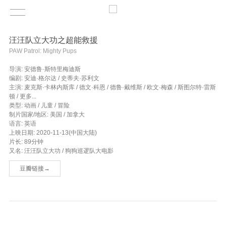
汪汪队立大功之超能救援
PAW Patrol: Mighty Pups
导演: 安德鲁·斯特里梅迪斯
编剧: 安迪·格尔达 / 史蒂夫·苏利文
主演: 麦克斯·卡林内斯库 / 德文·科恩 / 德鲁·戴维斯 / 欧文·梅森 / 斯图尔特·雷斯
顿 / 更多...
类型: 动画 / 儿童 / 冒险
制片国家/地区: 美国 / 加拿大
语言: 英语
上映日期: 2020-11-13(中国大陆)
片长: 89分钟
又名: 汪汪队立大功 / 狗狗巡逻队大电影
豆瓣链接→