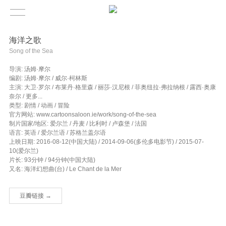
海洋之歌
Song of the Sea
导演: 汤姆·摩尔
编剧: 汤姆·摩尔 / 威尔·柯林斯
主演: 大卫·罗尔 / 布莱丹·格里森 / 丽莎·汉尼根 / 菲奥纽拉·弗拉纳根 / 露西·奥康
奈尔 / 更多...
类型: 剧情 / 动画 / 冒险
官方网站: www.cartoonsaloon.ie/work/song-of-the-sea
制片国家/地区: 爱尔兰 / 丹麦 / 比利时 / 卢森堡 / 法国
语言: 英语 / 爱尔兰语 / 苏格兰盖尔语
上映日期: 2016-08-12(中国大陆) / 2014-09-06(多伦多电影节) / 2015-07-
10(爱尔兰)
片长: 93分钟 / 94分钟(中国大陆)
又名: 海洋幻想曲(台) / Le Chant de la Mer
豆瓣链接 →