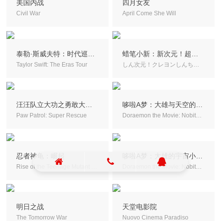
美国内战
四月女友
Civil War
April Come She Will
泰勒·斯威夫特：时代巡回演唱会
蜡笔小新：新次元！超能力大决战
Taylor Swift: The Eras Tour
しん次元！クレヨンしんちゃんTHE MOVIE 超能力大決戦 ～とべとべ手巻き寿司～
汪汪队立大功之勇敢大营救
哆啦A梦：大雄与天空的理想乡
Paw Patrol: Super Rescue
Doraemon the Movie: Nobita's Sky Utopia
忍者神龟：崛起
哆啦A梦：大雄的宇宙小战争2021
Rise of the Teenage Mutant Ninja Turtles: The Movie
Doraemon the Movie: Nobita's Little Star Wars 2021
明日之战
天堂电影院
The Tomorrow War
Nuovo Cinema Paradiso